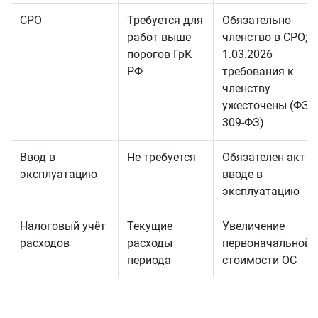
СРО
Требуется для
Обязательно
работ выше
членство в СРО; с
порогов ГрК
1.03.2026
РФ
требования к
членству
ужесточены (ФЗ 
309-ФЗ)
Ввод в
Не требуется
Обязателен акт о
эксплуатацию
вводе в
эксплуатацию
Налоговый учёт
Текущие
Увеличение
расходов
расходы
первоначальной
периода
стоимости ОС