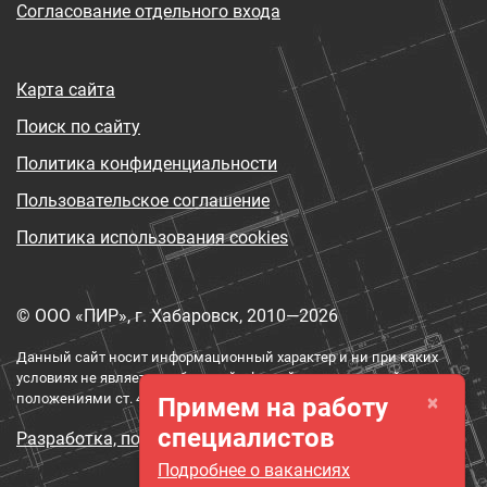
Согласование отдельного входа
Карта сайта
Поиск по сайту
Политика конфиденциальности
Пользовательское соглашение
Политика использования cookies
© ООО «ПИР», г. Хабаровск, 2010—2026
Данный сайт носит информационный характер и ни при каких
условиях не является публичной офертой, определяемой
×
положениями ст. 437 ГК РФ.
Примем на работу
специалистов
Разработка, поддержка и продвижение сайта
Подробнее о вакансиях